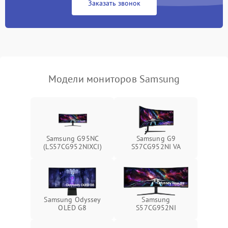
Заказать звонок
Поломка системы
автоматического
1000 ₽
Подробнее →
отключения
Неисправность системы
защиты от короткого
1000 ₽
Подробнее →
замыкания
Модели мониторов Samsung
Повреждение системы
1000 ₽
Подробнее →
защиты от перегрева
Неисправность системы
защиты от
1000 ₽
Подробнее →
Samsung G95NC
Samsung G9
перенапряжения
(LS57CG952NIXCI)
S57CG952NI VA
Неисправность системы
1000 ₽
Подробнее →
защиты от замыкания
Повреждение системы
Samsung Odyssey
Samsung
1000 ₽
Подробнее →
защиты от перегрузок
OLED G8
S57CG952NI