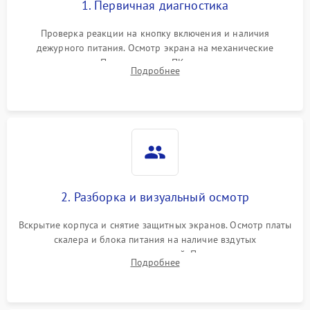
1. Первичная диагностика
Проверка реакции на кнопку включения и наличия
дежурного питания. Осмотр экрана на механические
повреждения. Подключение к ПК для оценки вывода
Подробнее
изображения, работы подсветки и выявления артефактов на
матрице.
2. Разборка и визуальный осмотр
Вскрытие корпуса и снятие защитных экранов. Осмотр платы
скалера и блока питания на наличие вздутых
конденсаторов, прогаров, окислений. Проверка надежности
Подробнее
контактов и целостности шлейфов матрицы.