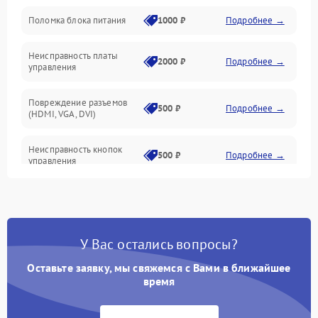
Поломка блока питания
1000 ₽
Подробнее →
Механические повреждения
Неисправность платы
2000 ₽
Подробнее →
управления
Повреждение разъемов
500 ₽
Подробнее →
(HDMI, VGA, DVI)
Неисправность кнопок
500 ₽
Подробнее →
управления
Поломка инвертора
1500 ₽
Подробнее →
Повреждение кабеля
500 ₽
Подробнее →
У Вас остались вопросы?
питания
Оставьте заявку, мы свяжемся с Вами в ближайшее
Неисправность системы
время
1000 ₽
Подробнее →
защиты от перегрузок