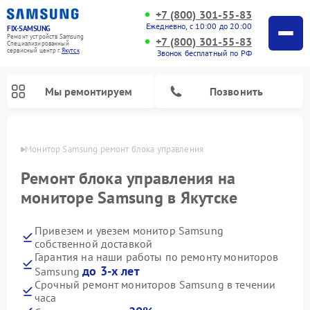
+7 (800) 301-55-83
Ежедневно, с 10:00 до 20:00
FIX-SAMSUNG
Ремонт устройств Samsung
+7 (800) 301-55-83
Специализированный
cервисный центр г.
Якутск
Звонок бесплатный по РФ
Мы ремонтируем
Позвонить
утске
Монитор Samsung ремонт блока управления
Ремонт блока управления на
мониторе Samsung в Якутске
Привезем и увезем монитор Samsung
собственной доставкой
Гарантия на наши работы по ремонту мониторов
до 3-х лет
Samsung
Ремонт интерактивных панелей Samsung
Ремонт роботов-пылесосов Samsung
Ремонт фотоаппаратов Samsung
Ремонт домашних кинотеатров Samsung
Ремонт посудомоечных машин Samsung
Ремонт акустических систем Samsung
Ремонт холодильных камер Samsung
Ремонт кондиционеров Samsung
Ремонт сушильных машин Samsung
Ремонт микроволновых печей Samsung
Ремонт вертикальных пылесосов Samsung
Ремонт холодильников Samsung
Ремонт варочных панелей Samsung
Ремонт водонагревателей Samsung
Ремонт духовых шкафов Samsung
Ремонт морозильных камер Samsung
Ремонт стиральных машин Samsung
Срочный ремонт мониторов Samsung в течении
часа