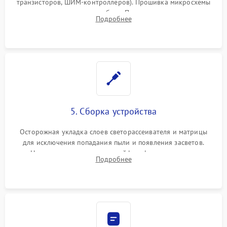
транзисторов, ШИМ-контроллеров). Прошивка микросхемы
памяти при программных сбоях. При поломке подсветки —
Подробнее
разборка матрицы и замена выгоревших светодиодов.
5. Сборка устройства
Осторожная укладка слоев светорассеивателя и матрицы
для исключения попадания пыли и появления засветов.
Надежное подключение шлейфов, фиксация плат и
Подробнее
аккуратное защелкивание пластикового корпуса монитора.