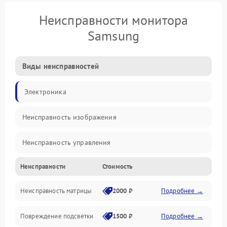
Неисправности монитора
Samsung
Виды неисправностей
Электроника
Неисправность изображения
Неисправность управления
Неисправности
Стоимость
Неисправность интерфейсов
Неисправность матрицы
2000 ₽
Подробнее →
Прочие неисправности
Повреждение подсветки
1500 ₽
Подробнее →
Неисправность звука