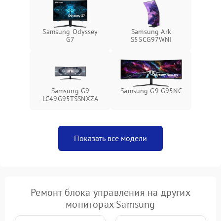
Неисправность системы
1000 ₽
Подробнее →
защиты от перегрева
Samsung Odyssey
Samsung Ark
Поломка системы защиты
G7
S55CG97WNI
1000 ₽
Подробнее →
от перенапряжения
Поломка системы защиты
1000 ₽
Подробнее →
от замыкания
Samsung G9
Samsung G9 G95NC
LC49G95TSSNXZA
Показать все модели
Ремонт блока управления на других
мониторах Samsung