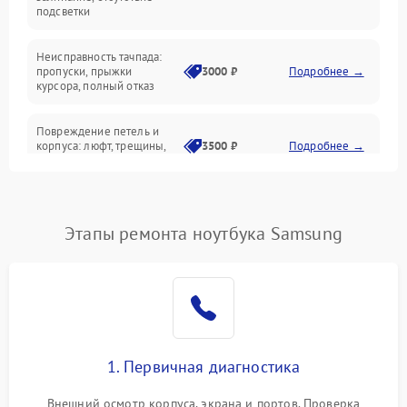
подсветки
Батарея
Неисправность тачпада:
Сеть и интернет
пропуски, прыжки
3000 ₽
Подробнее →
курсора, полный отказ
Система охлаждения
Повреждение петель и
корпуса: люфт, трещины,
3500 ₽
Подробнее →
деформация
Проблемы аккумулятора:
быстрая разрядка,
2500 ₽
Подробнее →
Этапы ремонта ноутбука Samsung
невозможность зарядки,
вздутие
Неисправность зарядного
устройства или разъёма
2000 ₽
Подробнее →
питания
1. Первичная диагностика
Перегрев из‑за пыли,
износа термопасты или
2500 ₽
Подробнее →
неисправности кулера
Внешний осмотр корпуса, экрана и портов. Проверка