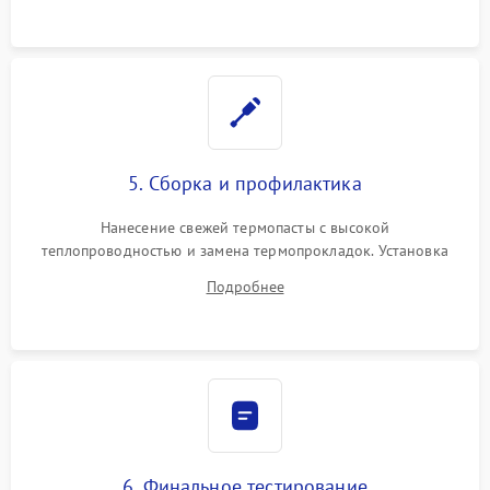
5. Сборка и профилактика
Нанесение свежей термопасты с высокой
теплопроводностью и замена термопрокладок. Установка
системы охлаждения, подключение всех внутренних
Подробнее
шлейфов, модулей памяти и накопителей. Предварительная
сборка корпуса.
6. Финальное тестирование