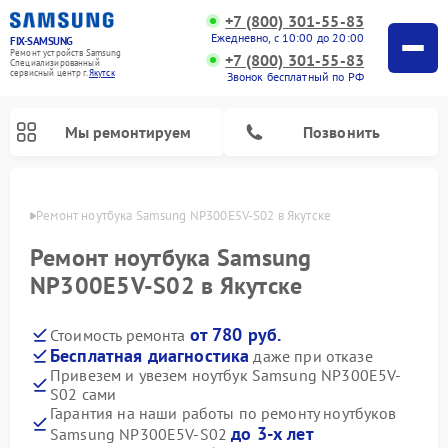
+7 (800) 301-55-83
Ежедневно, с 10:00 до 20:00
FIX-SAMSUNG
Ремонт устройств Samsung
+7 (800) 301-55-83
Специализированный
cервисный центр г.
Якутск
Звонок бесплатный по РФ
Мы ремонтируем
Позвонить
утске
Ремонт ноутбука Samsung NP300E5V-S02 в Якутске
Ремонт ноутбука Samsung
NP300E5V-S02 в Якутске
от 780 руб.
Стоимость ремонта
Бесплатная диагностика
даже при отказе
Привезем и увезем ноутбук Samsung NP300E5V-
S02 сами
Ремонт вертикальных пылесосов Samsung
Ремонт интерактивных панелей Samsung
Ремонт домашних кинотеатров Samsung
Ремонт посудомоечных машин Samsung
Ремонт акустических систем Samsung
Ремонт холодильных камер Samsung
Ремонт кондиционеров Samsung
Ремонт сушильных машин Samsung
Ремонт микроволновых печей Samsung
Ремонт роботов-пылесосов Samsung
Ремонт фотоаппаратов Samsung
Ремонт холодильников Samsung
Ремонт варочных панелей Samsung
Ремонт водонагревателей Samsung
Ремонт духовых шкафов Samsung
Ремонт морозильных камер Samsung
Ремонт стиральных машин Samsung
Гарантия на наши работы по ремонту ноутбуков
до 3-х лет
Samsung NP300E5V-S02