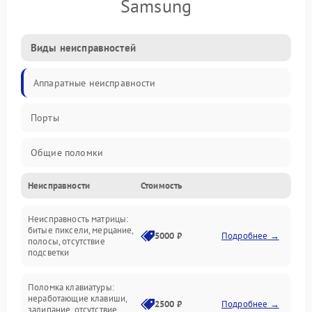
Samsung
Виды неисправностей
Аппаратные неисправности
Порты
Общие поломки
Неисправности
Стоимость
Устройства
Неисправность матрицы:
Программные ошибки
битые пиксели, мерцание,
5000 ₽
Подробнее →
полосы, отсутствие
подсветки
Электрические и системные сбои
Поломка клавиатуры:
Интерфейсные проблемы
неработающие клавиши,
2500 ₽
Подробнее →
залипание, отсутствие