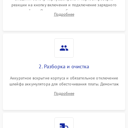
реакции на кнопку включения и подключение зарядного
устройства. Оценка потребления тока с помощью
Выход из строя SSD или
Подробнее
HDD: медленная загрузка,
лабораторного блока питания для локализации проблемы.
3000 ₽
Подробнее →
ошибки чтения,
пропадание диска
Неисправность
оперативной памяти:
2000 ₽
Подробнее →
вылеты приложений,
синие экраны
2. Разборка и очистка
Проблемы Wi‑Fi или
2500 ₽
Подробнее →
Bluetooth модулей
Аккуратное вскрытие корпуса и обязательное отключение
шлейфа аккумулятора для обесточивания платы. Демонтаж
системы охлаждения, очистка кулера от пыли и удаление
Подробнее
высохшей термопасты с кристаллов чипов.