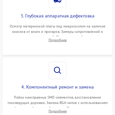
3. Глубокая аппаратная дефектовка
Осмотр материнской платы под микроскопом на наличие
окислов от влаги и прогаров. Замеры сопротивлений и
дежурных напряжений. Проверка цепей питания,
Подробнее
мультиконтроллера, процессора и видеочипа.
4. Компонентный ремонт и замена
Пайка неисправных SMD-элементов, восстановление
токоведущих дорожек. Замена BGA-чипов с использованием
инфракрасной паяльной станции. Прошивка микросхемы
Подробнее
BIOS или замена поврежденных портов USB