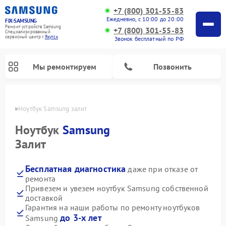
+7 (800) 301-55-83
Ежедневно, с 10:00 до 20:00
FIX-SAMSUNG
Ремонт устройств Samsung
+7 (800) 301-55-83
Специализированный
cервисный центр г.
Якутск
Звонок бесплатный по РФ
Мы ремонтируем
Позвонить
утске
Ноутбук Samsung залит
Ноутбук
Samsung
Залит
Бесплатная диагностика
даже при отказе от
ремонта
Привезем и увезем ноутбук Samsung собственной
доставкой
Ремонт вертикальных пылесосов Samsung
Ремонт интерактивных панелей Samsung
Ремонт домашних кинотеатров Samsung
Ремонт посудомоечных машин Samsung
Ремонт акустических систем Samsung
Ремонт холодильных камер Samsung
Ремонт кондиционеров Samsung
Ремонт сушильных машин Samsung
Ремонт микроволновых печей Samsung
Ремонт роботов-пылесосов Samsung
Ремонт фотоаппаратов Samsung
Ремонт холодильников Samsung
Ремонт варочных панелей Samsung
Ремонт водонагревателей Samsung
Ремонт духовых шкафов Samsung
Ремонт морозильных камер Samsung
Ремонт стиральных машин Samsung
Гарантия на наши работы по ремонту ноутбуков
до 3-х лет
Samsung