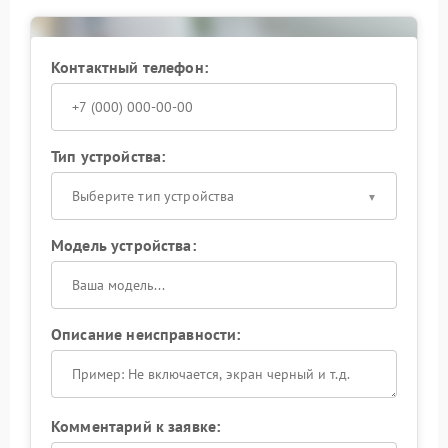
гарантированного результата доверьте свой ноут
официальному сервисному центру Samsung, где
используют оригинальные запасные части и
обладают необходимой экспертизой для работы с
Контактный телефон:
такими сложными случаями.
Тип устройства:
Выберите тип устройства
Модель устройства:
Описание неисправности:
Комментарий к заявке: