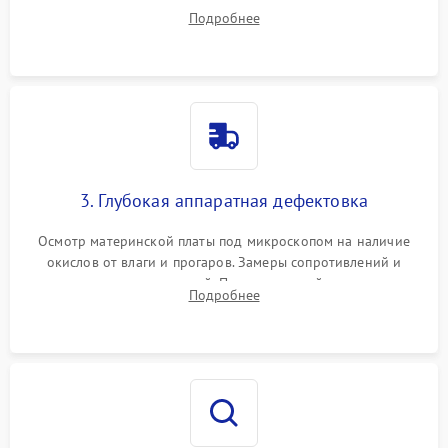
системы охлаждения, очистка кулера от пыли и удаление
Подробнее
высохшей термопасты с кристаллов чипов.
3. Глубокая аппаратная дефектовка
Осмотр материнской платы под микроскопом на наличие
окислов от влаги и прогаров. Замеры сопротивлений и
дежурных напряжений. Проверка цепей питания,
Подробнее
мультиконтроллера, процессора и видеочипа.