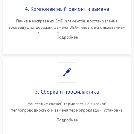
4. Компонентный ремонт и замена
Пайка неисправных SMD-элементов, восстановление
токоведущих дорожек. Замена BGA-чипов с использованием
инфракрасной паяльной станции. Прошивка микросхемы
Подробнее
BIOS или замена поврежденных портов USB
5. Сборка и профилактика
Нанесение свежей термопасты с высокой
теплопроводностью и замена термопрокладок. Установка
системы охлаждения, подключение всех внутренних
Подробнее
шлейфов, модулей памяти и накопителей. Предварительная
сборка корпуса.