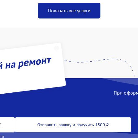
Показать все услуги
й на ремонт
При оформл
Отправить заявку и получить 1500 ₽
сти