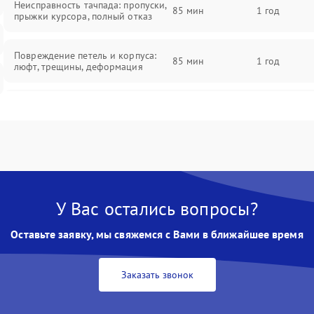
Неисправность тачпада: пропуски,
85 мин
1 год
прыжки курсора, полный отказ
Повреждение петель и корпуса:
85 мин
1 год
люфт, трещины, деформация
Проблемы аккумулятора: быстрая
разрядка, невозможность зарядки,
85 мин
1 год
вздутие
Неисправность зарядного
85 мин
1 год
устройства или разъёма питания
У Вас остались вопросы?
Перегрев из‑за пыли, износа
термопасты или неисправности
75 мин
1 год
Оставьте заявку, мы свяжемся с Вами в ближайшее время
кулера
Заказать звонок
Выход из строя SSD или HDD:
медленная загрузка, ошибки
80 мин
1 год
чтения, пропадание диска