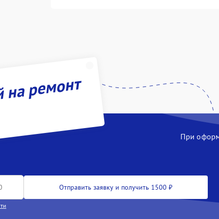
й на ремонт
При оформл
Отправить заявку и получить 1500 ₽
сти