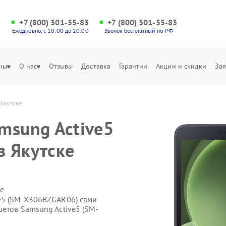
+7 (800) 301-55-83
+7 (800) 301-55-83
Ежедневно, с 10:00 до 20:00
Звонок бесплатный по РФ
ны
О нас
Отзывы
Доставка
Гарантии
Акции и скидки
Зая
Якутске
msung Active5
 Якутске
е
e5 (SM-X306BZGAR06) сами
етов Samsung Active5 (SM-