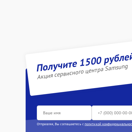
Получите 1500 рубле
Акция сервисного центра Samsung
Отправляя, Вы соглашаетесь с
политикой конфиденциально