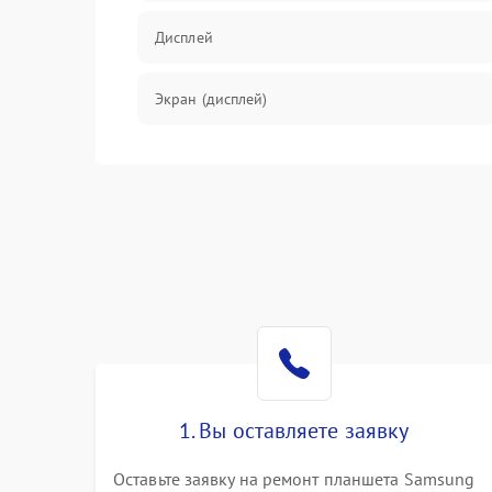
Дисплей
Экран (дисплей)
Связь
Разговор (микрофон, динамик)
Перегрев и нестабильная работа
Влага и механические повреждения
Сеть и интернет
1. Вы оставляете заявку
Зарядка и разъёмы
Оставьте заявку на ремонт планшета Samsung