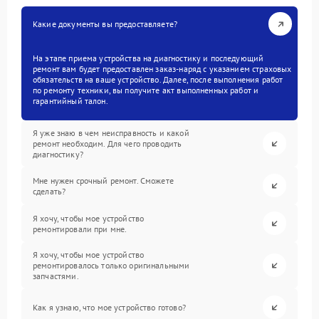
Какие документы вы предоставляете?
На этапе приема устройства на диагностику и последующий
ремонт вам будет предоставлен заказ-наряд с указанием страховых
обязательств на ваше устройство. Далее, после выполнения работ
по ремонту техники, вы получите акт выполненных работ и
гарантийный талон.
Я уже знаю в чем неисправность и какой
ремонт необходим. Для чего проводить
диагностику?
Мне нужен срочный ремонт. Сможете
сделать?
Я хочу, чтобы мое устройство
ремонтировали при мне.
Я хочу, чтобы мое устройство
ремонтировалось только оригинальными
запчастями.
Как я узнаю, что мое устройство готово?