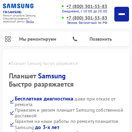
+7 (800) 301-55-83
Ежедневно, с 10:00 до 20:00
FIX-SAMSUNG
Ремонт устройств Samsung
+7 (800) 301-55-83
Специализированный
cервисный центр г.
Якутск
Звонок бесплатный по РФ
Мы ремонтируем
Позвонить
утске
Планшет Samsung быстро разряжается
Планшет
Samsung
Быстро разряжается
Бесплатная диагностика
даже при отказе от
ремонта
Привезем и увезем планшет Samsung собственной
доставкой
Ремонт интерактивных панелей Samsung
Ремонт роботов-пылесосов Samsung
Ремонт фотоаппаратов Samsung
Ремонт домашних кинотеатров Samsung
Ремонт посудомоечных машин Samsung
Ремонт акустических систем Samsung
Ремонт холодильных камер Samsung
Ремонт кондиционеров Samsung
Ремонт сушильных машин Samsung
Ремонт микроволновых печей Samsung
Ремонт вертикальных пылесосов Samsung
Ремонт холодильников Samsung
Ремонт варочных панелей Samsung
Ремонт водонагревателей Samsung
Ремонт духовых шкафов Samsung
Ремонт морозильных камер Samsung
Ремонт стиральных машин Samsung
Гарантия на наши работы по ремонту планшетов
до 3-х лет
Samsung