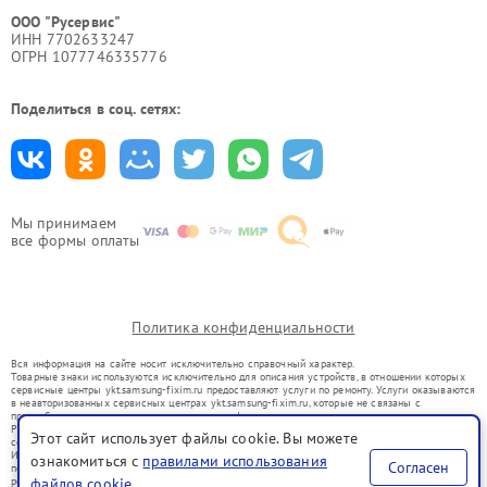
ООО "Русервис"
ИНН 7702633247
ОГРН 1077746335776
Поделиться в соц. сетях:
Мы принимаем
все формы оплаты
Политика конфиденциальности
Вся информация на сайте носит исключительно справочный характер.
Товарные знаки используются исключительно для описания устройств, в отношении которых
сервисные центры ykt.samsung-fixim.ru предоставляют услуги по ремонту. Услуги оказываются
в неавторизованных сервисных центрах ykt.samsung-fixim.ru, которые не связаны с
правообладателями товарных знаков или их официальными представителями.
Ремонт осуществляется для устройств, уже введенных в гражданский оборот в соответствии
Этот сайт использует файлы cookie. Вы можете
со статьей 1487 ГК РФ.
Использование товарных знаков не преследует цели индивидуализации услуг или введения
ознакомиться с
правилами использования
Согласен
потребителей в заблуждение, а служит для информирования о предоставляемых услугах по
файлов cookie
ремонту техники указанных брендов.