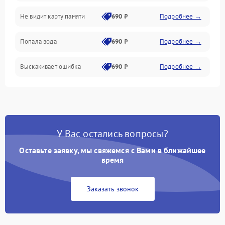
Не видит карту памяти
690 ₽
Подробнее →
Связь
Попала вода
690 ₽
Подробнее →
Разговор (микрофон, динамик)
Выскакивает ошибка
690 ₽
Подробнее →
Перегрев и нестабильная работа
Влага и механические повреждения
Сеть и интернет
У Вас остались вопросы?
Зарядка и разъёмы
Оставьте заявку, мы свяжемся с Вами в ближайшее
время
Программные сбои
Заказать звонок
Память и данные
Режим работы