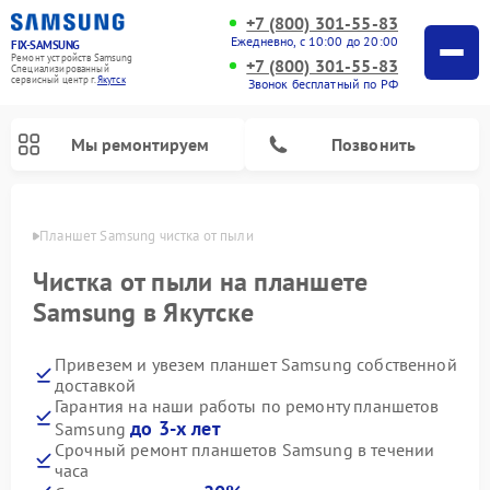
+7 (800) 301-55-83
Ежедневно, с 10:00 до 20:00
FIX-SAMSUNG
Ремонт устройств Samsung
+7 (800) 301-55-83
Специализированный
cервисный центр г.
Якутск
Звонок бесплатный по РФ
Мы ремонтируем
Позвонить
утске
Планшет Samsung чистка от пыли
Чистка от пыли на планшете
Samsung в Якутске
Привезем и увезем планшет Samsung собственной
доставкой
Гарантия на наши работы по ремонту планшетов
до 3-х лет
Samsung
Ремонт интерактивных панелей Samsung
Ремонт роботов-пылесосов Samsung
Ремонт фотоаппаратов Samsung
Ремонт домашних кинотеатров Samsung
Ремонт посудомоечных машин Samsung
Ремонт акустических систем Samsung
Ремонт холодильных камер Samsung
Ремонт кондиционеров Samsung
Ремонт сушильных машин Samsung
Ремонт микроволновых печей Samsung
Ремонт вертикальных пылесосов Samsung
Ремонт холодильников Samsung
Ремонт варочных панелей Samsung
Ремонт водонагревателей Samsung
Ремонт духовых шкафов Samsung
Ремонт морозильных камер Samsung
Ремонт стиральных машин Samsung
Срочный ремонт планшетов Samsung в течении
часа