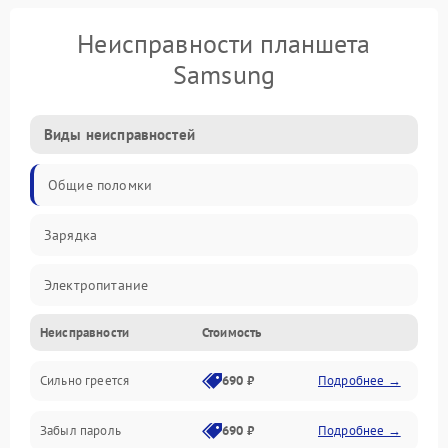
Неисправности планшета
Samsung
Виды неисправностей
Общие поломки
Зарядка
Электропитание
Неисправности
Стоимость
Экран и изображение
Сильно греется
690 ₽
Подробнее →
Дисплей
Забыл пароль
690 ₽
Подробнее →
Экран (дисплей)