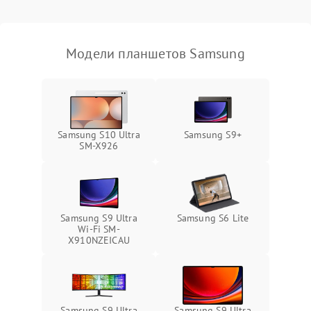
Связь и беспроводные модули
Модели планшетов Samsung
Камера
Сенсорное управление
Проблемы с механикой
Samsung S10 Ultra
Samsung S9+
SM-X926
Питание и аккумулятор
Кнопки и органы управления
Samsung S9 Ultra
Samsung S6 Lite
Wi-Fi SM-
Звук и аудио
X910NZEICAU
Камеры
ПО
Samsung S9 Ultra
Samsung S9 Ultra