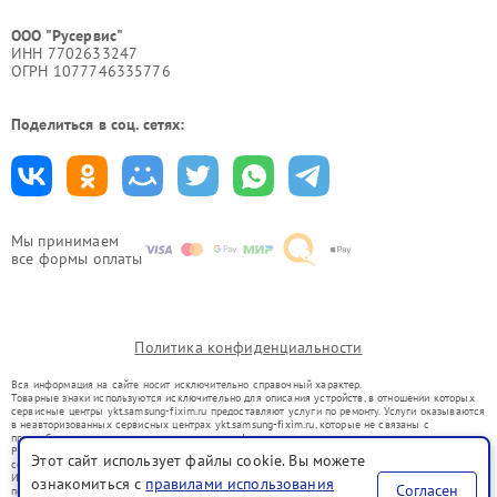
ООО "Русервис"
ИНН 7702633247
ОГРН 1077746335776
Поделиться в соц. сетях:
Мы принимаем
все формы оплаты
Политика конфиденциальности
Вся информация на сайте носит исключительно справочный характер.
Товарные знаки используются исключительно для описания устройств, в отношении которых
сервисные центры ykt.samsung-fixim.ru предоставляют услуги по ремонту. Услуги оказываются
в неавторизованных сервисных центрах ykt.samsung-fixim.ru, которые не связаны с
правообладателями товарных знаков или их официальными представителями.
Ремонт осуществляется для устройств, уже введенных в гражданский оборот в соответствии
Этот сайт использует файлы cookie. Вы можете
со статьей 1487 ГК РФ.
Использование товарных знаков не преследует цели индивидуализации услуг или введения
ознакомиться с
правилами использования
Согласен
потребителей в заблуждение, а служит для информирования о предоставляемых услугах по