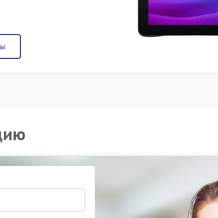
ны
цию