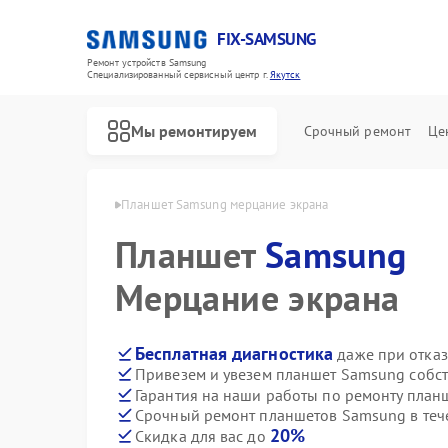
FIX-SAMSUNG
Ремонт устройств Samsung
Специализированный cервисный центр г.
Якутск
Мы ремонтируем
Срочный ремонт
Це
в Samsung в Якутске
Планшет Samsung мерцание экрана
Планшет
Samsung
Мерцание экрана
Бесплатная диагностика
даже при отказ
Привезем и увезем планшет Samsung собс
Гарантия на наши работы по ремонту пла
Срочный ремонт планшетов Samsung в теч
20%
Скидка для вас до
Ремонт роботов-пылесосов Samsung
Ремонт вертикальных пылесосов Samsung
Ремонт фотоаппаратов Samsung
Ремонт домашних кинотеатров Samsung
Ремонт посудомоечных машин Samsung
Ремонт холодильников Samsung
Ремонт варочных панелей Samsung
Ремонт акустических систем Samsung
Ремонт интерактивных панелей Samsung
Ремонт водонагревателей Samsung
Ремонт духовых шкафов Samsung
Ремонт холодильных камер Samsung
Ремонт морозильных камер Samsung
Ремонт кондиционеров Samsung
Ремонт ТВ-приставок Samsung
Ремонт сушильных машин Samsung
Ремонт стиральных машин Samsung
Ремонт микроволновых печей Samsung