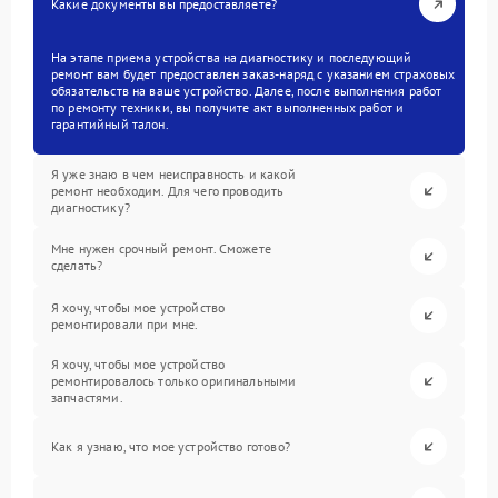
Какие документы вы предоставляете?
На этапе приема устройства на диагностику и последующий
ремонт вам будет предоставлен заказ-наряд с указанием страховых
обязательств на ваше устройство. Далее, после выполнения работ
по ремонту техники, вы получите акт выполненных работ и
гарантийный талон.
Я уже знаю в чем неисправность и какой
ремонт необходим. Для чего проводить
диагностику?
Мне нужен срочный ремонт. Сможете
сделать?
Я хочу, чтобы мое устройство
ремонтировали при мне.
Я хочу, чтобы мое устройство
ремонтировалось только оригинальными
запчастями.
Как я узнаю, что мое устройство готово?