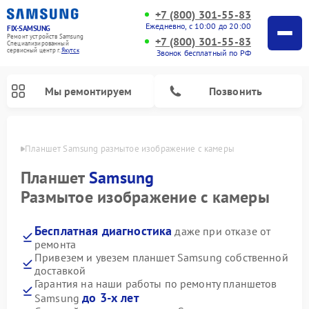
+7 (800) 301-55-83
Ежедневно, с 10:00 до 20:00
FIX-SAMSUNG
Ремонт устройств Samsung
+7 (800) 301-55-83
Специализированный
cервисный центр г.
Якутск
Звонок бесплатный по РФ
Мы ремонтируем
Позвонить
утске
Планшет Samsung размытое изображение с камеры
Планшет
Samsung
Размытое изображение с камеры
Бесплатная диагностика
даже при отказе от
ремонта
Привезем и увезем планшет Samsung собственной
доставкой
Ремонт интерактивных панелей Samsung
Ремонт роботов-пылесосов Samsung
Ремонт фотоаппаратов Samsung
Ремонт домашних кинотеатров Samsung
Ремонт посудомоечных машин Samsung
Ремонт акустических систем Samsung
Ремонт холодильных камер Samsung
Ремонт кондиционеров Samsung
Ремонт сушильных машин Samsung
Ремонт микроволновых печей Samsung
Ремонт вертикальных пылесосов Samsung
Ремонт холодильников Samsung
Ремонт варочных панелей Samsung
Ремонт водонагревателей Samsung
Ремонт духовых шкафов Samsung
Ремонт морозильных камер Samsung
Ремонт стиральных машин Samsung
Гарантия на наши работы по ремонту планшетов
до 3-х лет
Samsung