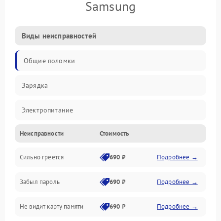
Samsung
Виды неисправностей
Общие поломки
Зарядка
Электропитание
Неисправности
Стоимость
Экран и изображение
Сильно греется
690 ₽
Подробнее →
Дисплей
Забыл пароль
690 ₽
Подробнее →
Экран (дисплей)
Не видит карту памяти
690 ₽
Подробнее →
Связь