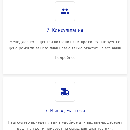
Камера
Сенсорное управление
2. Консультация
Проблемы с механикой
Менеджер колл центра позвонит вам, проконсультирует по
цене ремонта вашего планшета а также ответит на все ваши
Питание и аккумулятор
вопросы.
Подробнее
Кнопки и органы управления
Звук и аудио
Камеры
ПО
3. Выезд мастера
Наш курьер приедет к вам в удобное для вас время. Заберет
ваш планшет и привезет на склад для диагностики.