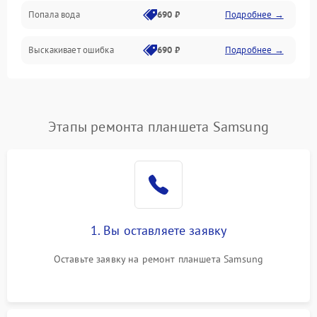
Попала вода
690 ₽
Подробнее →
Разговор (микрофон, динамик)
Выскакивает ошибка
690 ₽
Подробнее →
Перегрев и нестабильная работа
Влага и механические повреждения
Сеть и интернет
Этапы ремонта планшета Samsung
Зарядка и разъёмы
Программные сбои
1. Вы оставляете заявку
Память и данные
Оставьте заявку на ремонт планшета Samsung
Режим работы
Связь и беспроводные модули