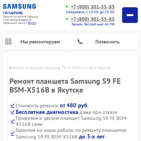
+7 (800) 301-55-83
Ежедневно, с 10:00 до 20:00
FIX-SAMSUNG
Ремонт устройств Samsung
+7 (800) 301-55-83
Специализированный
cервисный центр г.
Якутск
Звонок бесплатный по РФ
Мы ремонтируем
Позвонить
утске
Ремонт планшета Samsung S9 FE BSM-X516B в Якутске
Ремонт планшета Samsung S9 FE
BSM-X516B в Якутске
от 480 руб.
Стоимость ремонта
Бесплатная диагностика
даже при отказе
Привезем и увезем планшет Samsung S9 FE BSM-
X516B сами
Ремонт интерактивных панелей Samsung
Ремонт роботов-пылесосов Samsung
Ремонт фотоаппаратов Samsung
Ремонт домашних кинотеатров Samsung
Ремонт посудомоечных машин Samsung
Ремонт акустических систем Samsung
Ремонт холодильных камер Samsung
Ремонт кондиционеров Samsung
Ремонт сушильных машин Samsung
Ремонт микроволновых печей Samsung
Ремонт вертикальных пылесосов Samsung
Ремонт холодильников Samsung
Ремонт варочных панелей Samsung
Ремонт водонагревателей Samsung
Ремонт духовых шкафов Samsung
Ремонт морозильных камер Samsung
Ремонт стиральных машин Samsung
Гарантия на наши работы по ремонту планшетов
до 3-х лет
Samsung S9 FE BSM-X516B