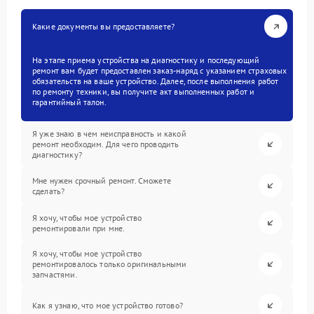
Какие документы вы предоставляете?
На этапе приема устройства на диагностику и последующий
ремонт вам будет предоставлен заказ-наряд с указанием страховых
обязательств на ваше устройство. Далее, после выполнения работ
по ремонту техники, вы получите акт выполненных работ и
гарантийный талон.
Я уже знаю в чем неисправность и какой
ремонт необходим. Для чего проводить
диагностику?
Мне нужен срочный ремонт. Сможете
сделать?
Я хочу, чтобы мое устройство
ремонтировали при мне.
Я хочу, чтобы мое устройство
ремонтировалось только оригинальными
запчастями.
Как я узнаю, что мое устройство готово?