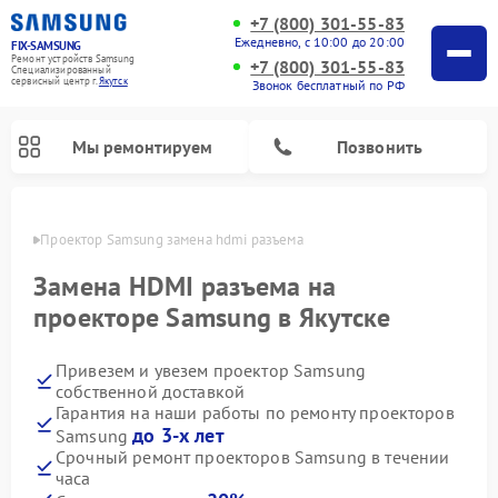
+7 (800) 301-55-83
Ежедневно, с 10:00 до 20:00
FIX-SAMSUNG
Ремонт устройств Samsung
+7 (800) 301-55-83
Специализированный
cервисный центр г.
Якутск
Звонок бесплатный по РФ
Мы ремонтируем
Позвонить
утске
Проектор Samsung замена hdmi разъема
Замена HDMI разъема на
проекторе Samsung в Якутске
Привезем и увезем проектор Samsung
собственной доставкой
Гарантия на наши работы по ремонту проекторов
до 3-х лет
Samsung
Ремонт интерактивных панелей Samsung
Ремонт роботов-пылесосов Samsung
Ремонт фотоаппаратов Samsung
Ремонт домашних кинотеатров Samsung
Ремонт посудомоечных машин Samsung
Ремонт акустических систем Samsung
Ремонт холодильных камер Samsung
Ремонт кондиционеров Samsung
Ремонт сушильных машин Samsung
Ремонт микроволновых печей Samsung
Ремонт вертикальных пылесосов Samsung
Ремонт холодильников Samsung
Ремонт варочных панелей Samsung
Ремонт водонагревателей Samsung
Ремонт духовых шкафов Samsung
Ремонт морозильных камер Samsung
Ремонт стиральных машин Samsung
Срочный ремонт проекторов Samsung в течении
часа