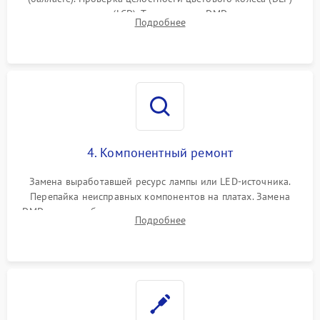
или поляризаторов (LCD). Тестирование DMD-чипа, датчиков
Подробнее
температуры и оптопар с помощью мультиметра и
осциллографа.
4. Компонентный ремонт
Замена выработавшей ресурс лампы или LED-источника.
Перепайка неисправных компонентов на платах. Замена
DMD-чипа при битых пикселях, установка нового цветового
Подробнее
колеса или восстановление сгоревших поляризационных
пленок.