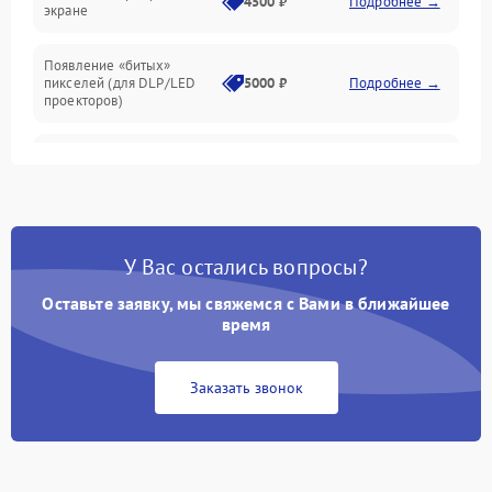
4500 ₽
Подробнее →
экране
Появление «битых»
пикселей (для DLP/LED
5000 ₽
Подробнее →
проекторов)
Залипание изображения
4500 ₽
Подробнее →
(image retention)
Нестабильная яркость или
4000 ₽
Подробнее →
контраст
У Вас остались вопросы?
Неравномерная подсветка
Оставьте заявку, мы свяжемся с Вами в ближайшее
4500 ₽
Подробнее →
экрана
время
Не работает
Заказать звонок
автоматическая коррекция
3000 ₽
Подробнее →
трапеции (Keystone)
Проблемы с
масштабированием
3500 ₽
Подробнее →