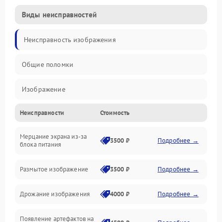
Виды неисправностей
Неисправность изображения
Общие поломки
Изображение
Неисправности
Стоимость
Лампа подсветки
Мерцание экрана из-за
Неисправность управления и интерфейсов
3500 ₽
Подробнее →
блока питания
Прочие неисправности
Размытое изображение
3500 ₽
Подробнее →
Режим работы
Дрожание изображения
4000 ₽
Подробнее →
Неисправность звука
Появление артефактов на