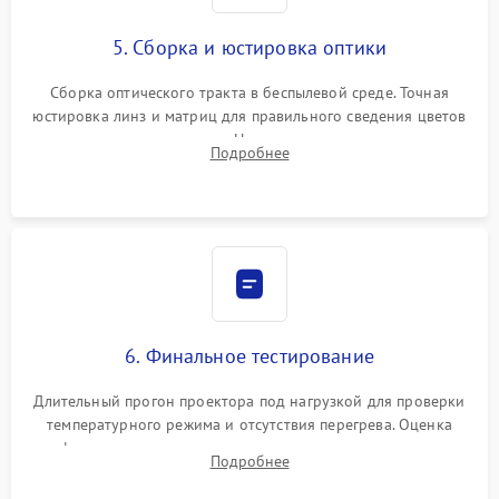
5. Сборка и юстировка оптики
Сборка оптического тракта в беспылевой среде. Точная
юстировка линз и матриц для правильного сведения цветов
и устранения размытия. Надежное подключение всех
Подробнее
шлейфов, установка датчиков и закрытие корпуса
устройства.
6. Финальное тестирование
Длительный прогон проектора под нагрузкой для проверки
температурного режима и отсутствия перегрева. Оценка
фокуса, контрастности и цветопередачи на тестовых
Подробнее
таблицах. Проверка работы всех видеовходов и кнопок
управления.