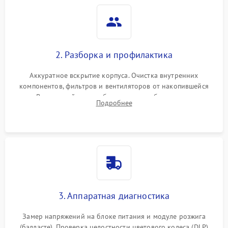
2. Разборка и профилактика
Аккуратное вскрытие корпуса. Очистка внутренних
компонентов, фильтров и вентиляторов от накопившейся
пыли. Визуальный осмотр блока питания, балласта лампы и
Подробнее
материнской платы на наличие прогаров или вздутых
элементов.
3. Аппаратная диагностика
Замер напряжений на блоке питания и модуле розжига
(балласте). Проверка целостности цветового колеса (DLP)