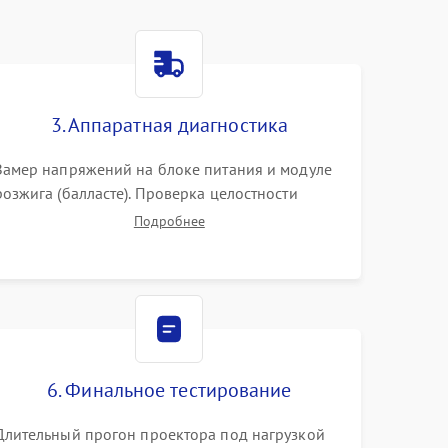
3000 ₽
Подробнее →
3. Аппаратная диагностика
3500 ₽
Подробнее →
Замер напряжений на блоке питания и модуле
розжига (балласте). Проверка целостности
цветового колеса (DLP) или поляризаторов (LCD).
Подробнее
Тестирование DMD-чипа, датчиков температуры
и оптопар с помощью мультиметра и
осциллографа.
6. Финальное тестирование
Длительный прогон проектора под нагрузкой