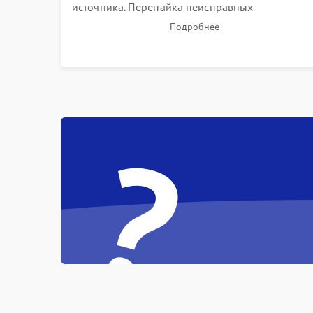
источника. Перепайка неисправных
компонентов на платах. Замена DMD-чипа при
Подробнее
битых пикселях, установка нового цветового
колеса или восстановление сгоревших
поляризационных пленок.
?