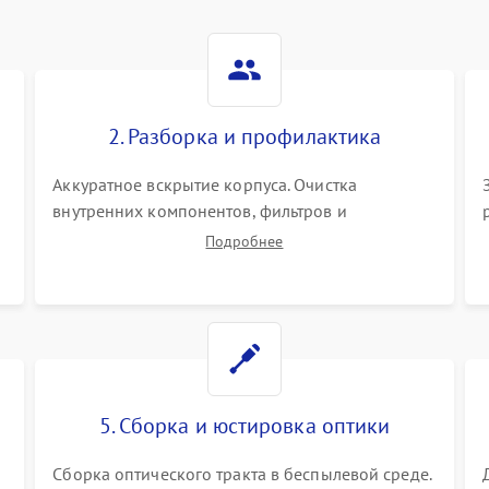
Не работает автоматическая
80 мин
1 год
коррекция трапеции (Keystone)
2. Разборка и профилактика
Проблемы с масштабированием
80 мин
1 год
изображения
Аккуратное вскрытие корпуса. Очистка
внутренних компонентов, фильтров и
вентиляторов от накопившейся пыли.
Подробнее
Визуальный осмотр блока питания, балласта
лампы и материнской платы на наличие
прогаров или вздутых элементов.
5. Сборка и юстировка оптики
Сборка оптического тракта в беспылевой среде.