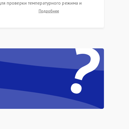
для проверки температурного режима и
отсутствия перегрева. Оценка фокуса,
Подробнее
контрастности и цветопередачи на тестовых
таблицах. Проверка работы всех видеовходов и
?
кнопок управления.