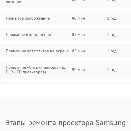
питания
Размытое изображение
80 мин
1 год
Дрожание изображения
85 мин
1 год
Появление артефактов на экране
85 мин
1 год
Появление «битых» пикселей (для
90 мин
1 год
DLP/LED проекторов)
Залипание изображения (image
85 мин
1 год
retention)
Нестабильная яркость или
80 мин
1 год
контраст
Этапы ремонта проектора Samsung
Неравномерная подсветка экрана
85 мин
1 год