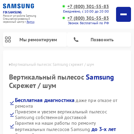
+7 (800) 301-55-83
Ежедневно, с 10:00 до 20:00
FIX-SAMSUNG
Ремонт устройств Samsung
+7 (800) 301-55-83
Специализированный
cервисный центр г.
Якутск
Звонок бесплатный по РФ
Мы ремонтируем
Позвонить
утске
Вертикальный пылесос Samsung скрежет / шум
Вертикальный пылесос
Samsung
Скрежет / шум
Бесплатная диагностика
даже при отказе от
ремонта
Привезем и увезем вертикальный пылесос
Samsung собственной доставкой
Ремонт интерактивных панелей Samsung
Ремонт роботов-пылесосов Samsung
Ремонт домашних кинотеатров Samsung
Ремонт посудомоечных машин Samsung
Ремонт акустических систем Samsung
Ремонт холодильных камер Samsung
Ремонт кондиционеров Samsung
Ремонт сушильных машин Samsung
Ремонт микроволновых печей Samsung
Ремонт фотоаппаратов Samsung
Ремонт холодильников Samsung
Ремонт варочных панелей Samsung
Ремонт водонагревателей Samsung
Ремонт духовых шкафов Samsung
Ремонт морозильных камер Samsung
Ремонт стиральных машин Samsung
Гарантия на наши работы по ремонту
до 3-х лет
вертикальных пылесосов Samsung