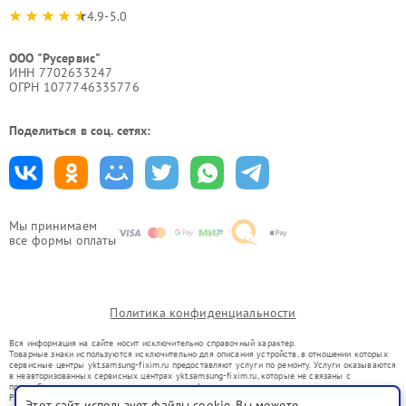
4.9-5.0
ООО "Русервис"
ИНН 7702633247
ОГРН 1077746335776
Поделиться в соц. сетях:
Мы принимаем
все формы оплаты
Политика конфиденциальности
Вся информация на сайте носит исключительно справочный характер.
Товарные знаки используются исключительно для описания устройств, в отношении которых
сервисные центры ykt.samsung-fixim.ru предоставляют услуги по ремонту. Услуги оказываются
в неавторизованных сервисных центрах ykt.samsung-fixim.ru, которые не связаны с
правообладателями товарных знаков или их официальными представителями.
Ремонт осуществляется для устройств, уже введенных в гражданский оборот в соответствии
Этот сайт использует файлы cookie. Вы можете