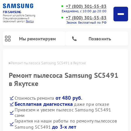
+7 (800) 301-55-83
Ежедневно, с 10:00 до 20:00
FIX-SAMSUNG
Ремонт устройств Samsung
+7 (800) 301-55-83
Специализированный
cервисный центр г.
Якутск
Звонок бесплатный по РФ
Мы ремонтируем
Позвонить
утске
Ремонт пылесоса Samsung SC5491 в Якутске
Ремонт пылесоса Samsung SC5491
в Якутске
от 480 руб.
Стоимость ремонта
Бесплатная диагностика
даже при отказе
Привезем и увезем пылесос Samsung SC5491
сами
Ремонт интерактивных панелей Samsung
Ремонт роботов-пылесосов Samsung
Ремонт фотоаппаратов Samsung
Ремонт домашних кинотеатров Samsung
Ремонт посудомоечных машин Samsung
Ремонт акустических систем Samsung
Ремонт холодильных камер Samsung
Ремонт кондиционеров Samsung
Ремонт сушильных машин Samsung
Ремонт микроволновых печей Samsung
Ремонт вертикальных пылесосов Samsung
Ремонт холодильников Samsung
Ремонт варочных панелей Samsung
Ремонт водонагревателей Samsung
Ремонт духовых шкафов Samsung
Ремонт морозильных камер Samsung
Ремонт стиральных машин Samsung
Гарантия на наши работы по ремонту пылесосов
до 3-х лет
Samsung SC5491