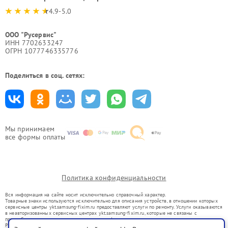
4.9-5.0
ООО "Русервис"
ИНН 7702633247
ОГРН 1077746335776
Поделиться в соц. сетях:
Мы принимаем
все формы оплаты
Политика конфиденциальности
Вся информация на сайте носит исключительно справочный характер.
Товарные знаки используются исключительно для описания устройств, в отношении которых
сервисные центры ykt.samsung-fixim.ru предоставляют услуги по ремонту. Услуги оказываются
в неавторизованных сервисных центрах ykt.samsung-fixim.ru, которые не связаны с
правообладателями товарных знаков или их официальными представителями.
Ремонт осуществляется для устройств, уже введенных в гражданский оборот в соответствии