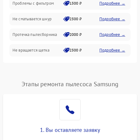
Проблемы с фильтром
1500 ₽
Подробнее →
Не сматывается шнур
2500 ₽
Подробнее →
Протечка пылесборника
2000 ₽
Подробнее →
Не вращается щетка
2500 ₽
Подробнее →
Шум при работе
2500 ₽
Подробнее →
Поломка контейнера для
Этапы ремонта пылесоса Samsung
1500 ₽
Подробнее →
пыли
Плохая уборка шерсти
2400 ₽
Подробнее →
или волос
1. Вы оставляете заявку