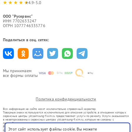
4.9-5.0
ООО "Русервис"
ИНН 7702633247
ОГРН 1077746335776
Поделиться в соц. сетях:
Мы принимаем
все формы оплаты
Политика конфиденциальности
Вся информация на сайте носит исключительно справочный характер.
Товарные знаки используются исключительно для описания устройств, в отношении которых
сервисные центры ykt.samsung-fixim.ru предоставляют услуги по ремонту. Услуги оказываются
в неавторизованных сервисных центрах ykt.samsung-fixim.ru, которые не связаны с
правообладателями товарных знаков или их официальными представителями.
Ремонт осуществляется для устройств, уже введенных в гражданский оборот в соответствии
Этот сайт использует файлы cookie. Вы можете
со статьей 1487 ГК РФ.