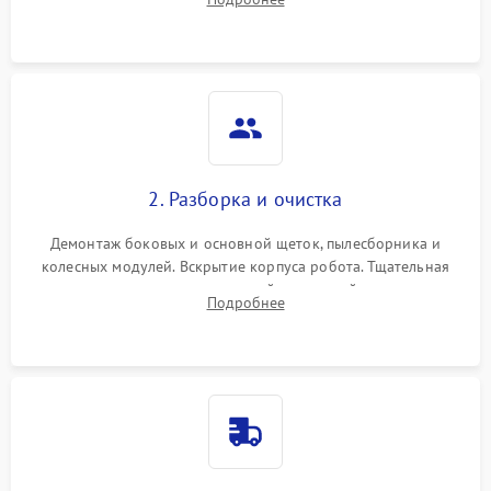
Оценка работы лидара, бампера и датчиков падения для
локализации неисправности.
2. Разборка и очистка
Демонтаж боковых и основной щеток, пылесборника и
колесных модулей. Вскрытие корпуса робота. Тщательная
очистка внутренних полостей, шестерней и плат от
Подробнее
скопившейся пыли, волос и шерсти животных с
использованием сжатого воздуха и щеток.