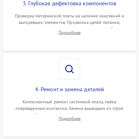
3. Глубокая дефектовка компонентов
Проверка материнской платы на наличие окислений и
выгоревших элементов. Прозвонка цепей питания,
тестирование приводных моторов колес и турбины
Подробнее
всасывания. Оценка состояния оптических и инфракрасных
датчиков, а также механизма лазерного дальномера.
4. Ремонт и замена деталей
Компонентный ремонт системной платы, пайка
поврежденных контактов. Замена вышедших из строя
двигателей, изношенного аккумулятора, неисправного
Подробнее
лидара или помпы подачи воды. Восстановление шлейфов и
устранение последствий попадания влаги.