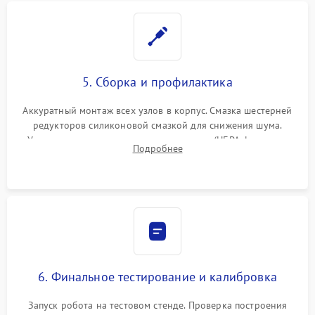
5. Сборка и профилактика
Аккуратный монтаж всех узлов в корпус. Смазка шестерней
редукторов силиконовой смазкой для снижения шума.
Установка новых расходных материалов (HEPA-фильтров,
Подробнее
микрофибры, щеток). Надежная фиксация разъемов и
проверка герметичности водяного контура.
6. Финальное тестирование и калибровка
Запуск робота на тестовом стенде. Проверка построения