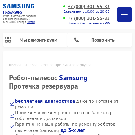
+7 (800) 301-55-83
Ежедневно, с 10:00 до 20:00
FIX-SAMSUNG
Ремонт устройств Samsung
+7 (800) 301-55-83
Специализированный
cервисный центр г.
Якутск
Звонок бесплатный по РФ
Мы ремонтируем
Позвонить
утске
Робот-пылесос Samsung протечка резервуара
Робот-пылесос
Samsung
Протечка резервуара
Бесплатная диагностика
даже при отказе от
ремонта
Привезем и увезем робот-пылесос Samsung
собственной доставкой
Ремонт вертикальных пылесосов Samsung
Ремонт интерактивных панелей Samsung
Ремонт домашних кинотеатров Samsung
Ремонт посудомоечных машин Samsung
Ремонт акустических систем Samsung
Ремонт холодильных камер Samsung
Ремонт кондиционеров Samsung
Ремонт сушильных машин Samsung
Ремонт микроволновых печей Samsung
Ремонт фотоаппаратов Samsung
Ремонт холодильников Samsung
Ремонт варочных панелей Samsung
Ремонт водонагревателей Samsung
Ремонт духовых шкафов Samsung
Ремонт морозильных камер Samsung
Ремонт стиральных машин Samsung
Гарантия на наши работы по ремонту роботов-
до 3-х лет
пылесосов Samsung