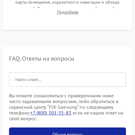
карты помещения, корректности навигации и обхода
препятствий. Оценка силы всасывания и работы турбины.
Подробнее
Тестирование автоматического возврата на док-станцию и
процесса зарядки.
FAQ. Ответы на вопросы
Вы можете ознакомиться с приведенными ниже
часто задаваемыми вопросами, либо обратиться в
сервисный центр “FIX-Samsung” по следующему
телефону
+7 (800) 301-55-83
если не нашли ответ на
свой вопрос.
Общие вопросы