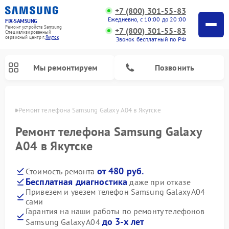
+7 (800) 301-55-83
Ежедневно, с 10:00 до 20:00
FIX-SAMSUNG
Ремонт устройств Samsung
+7 (800) 301-55-83
Специализированный
cервисный центр г.
Якутск
Звонок бесплатный по РФ
Мы ремонтируем
Позвонить
утске
Ремонт телефона Samsung Galaxy A04 в Якутске
Ремонт телефона Samsung Galaxy
A04 в Якутске
от 480 руб.
Стоимость ремонта
Бесплатная диагностика
даже при отказе
Привезем и увезем телефон Samsung Galaxy A04
сами
Ремонт вертикальных пылесосов Samsung
Ремонт интерактивных панелей Samsung
Ремонт домашних кинотеатров Samsung
Ремонт посудомоечных машин Samsung
Ремонт акустических систем Samsung
Ремонт холодильных камер Samsung
Ремонт кондиционеров Samsung
Ремонт сушильных машин Samsung
Ремонт микроволновых печей Samsung
Ремонт роботов-пылесосов Samsung
Ремонт фотоаппаратов Samsung
Ремонт холодильников Samsung
Ремонт варочных панелей Samsung
Ремонт водонагревателей Samsung
Ремонт духовых шкафов Samsung
Ремонт морозильных камер Samsung
Ремонт стиральных машин Samsung
Гарантия на наши работы по ремонту телефонов
до 3-х лет
Samsung Galaxy A04