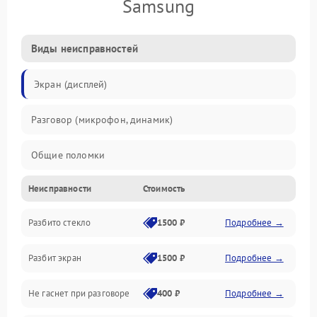
Samsung
Виды неисправностей
Экран (дисплей)
Разговор (микрофон, динамик)
Общие поломки
Неисправности
Стоимость
Проблемы связи
Разбито стекло
1500 ₽
Подробнее →
Камеры
Разбит экран
1500 ₽
Подробнее →
Проблемы с дисплеем и сенсором
Не гаснет при разговоре
400 ₽
Подробнее →
Зарядка