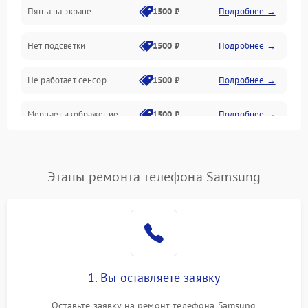
Пятна на экране
1500 ₽
Подробнее →
Проблемы с питанием, зарядкой и аккумулятором
Нет подсветки
1500 ₽
Подробнее →
Проблемы с работой системы, корпусом и другие
Не работает сенсор
1500 ₽
Подробнее →
Мерцает изображение
1500 ₽
Подробнее →
Не работает 3D Touch
2400 ₽
Подробнее →
Этапы ремонта телефона Samsung
Не работает Face ID
4000 ₽
Подробнее →
1. Вы оставляете заявку
Оставьте заявку на ремонт телефона Samsung