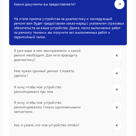
Какие документы вы предоставляете?
На этапе приема устройства на диагностику и последующий
ремонт вам будет предоставлен заказ-наряд с указанием страховых
обязательств на ваше устройство. Далее, после выполнения работ
по ремонту техники, вы получите акт выполненных работ и
гарантийный талон.
Я уже знаю в чем неисправность и какой
ремонт необходим. Для чего проводить
диагностику?
Мне нужен срочный ремонт. Сможете
сделать?
Я хочу, чтобы мое устройство
ремонтировали при мне.
Я хочу, чтобы мое устройство
ремонтировалось только оригинальными
запчастями.
Как я узнаю, что мое устройство готово?