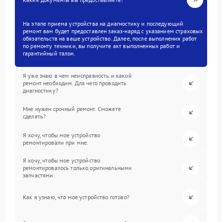
На этапе приема устройства на диагностику и последующий
ремонт вам будет предоставлен заказ-наряд с указанием страховых
обязательств на ваше устройство. Далее, после выполнения работ
по ремонту техники, вы получите акт выполненных работ и
гарантийный талон.
Я уже знаю в чем неисправность и какой
ремонт необходим. Для чего проводить
диагностику?
Мне нужен срочный ремонт. Сможете
сделать?
Я хочу, чтобы мое устройство
ремонтировали при мне.
Я хочу, чтобы мое устройство
ремонтировалось только оригинальными
запчастями.
Как я узнаю, что мое устройство готово?