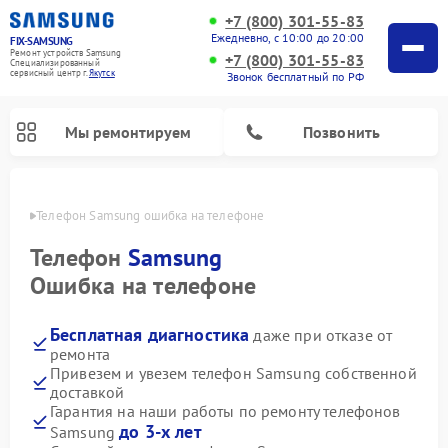
+7 (800) 301-55-83
Ежедневно, с 10:00 до 20:00
FIX-SAMSUNG
Ремонт устройств Samsung
+7 (800) 301-55-83
Специализированный
cервисный центр г.
Якутск
Звонок бесплатный по РФ
Мы ремонтируем
Позвонить
утске
Телефон Samsung ошибка на телефоне
Телефон
Samsung
Ошибка на телефоне
Бесплатная диагностика
даже при отказе от
ремонта
Привезем и увезем телефон Samsung собственной
доставкой
Ремонт вертикальных пылесосов Samsung
Ремонт интерактивных панелей Samsung
Ремонт домашних кинотеатров Samsung
Ремонт посудомоечных машин Samsung
Ремонт акустических систем Samsung
Ремонт холодильных камер Samsung
Ремонт кондиционеров Samsung
Ремонт сушильных машин Samsung
Ремонт микроволновых печей Samsung
Ремонт роботов-пылесосов Samsung
Ремонт фотоаппаратов Samsung
Ремонт холодильников Samsung
Ремонт варочных панелей Samsung
Ремонт водонагревателей Samsung
Ремонт духовых шкафов Samsung
Ремонт морозильных камер Samsung
Ремонт стиральных машин Samsung
Гарантия на наши работы по ремонту телефонов
до 3-х лет
Samsung