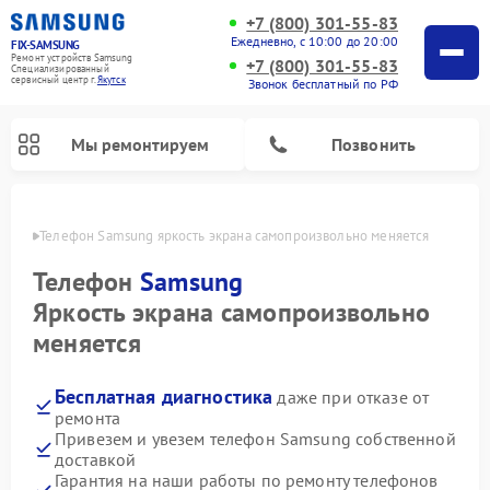
+7 (800) 301-55-83
Ежедневно, с 10:00 до 20:00
FIX-SAMSUNG
Ремонт устройств Samsung
+7 (800) 301-55-83
Специализированный
cервисный центр г.
Якутск
Звонок бесплатный по РФ
Мы ремонтируем
Позвонить
утске
Телефон Samsung яркость экрана самопроизвольно меняется
Телефон
Samsung
Яркость экрана самопроизвольно
меняется
Бесплатная диагностика
даже при отказе от
ремонта
Привезем и увезем телефон Samsung собственной
Ремонт вертикальных пылесосов Samsung
Ремонт интерактивных панелей Samsung
Ремонт домашних кинотеатров Samsung
Ремонт посудомоечных машин Samsung
Ремонт акустических систем Samsung
Ремонт холодильных камер Samsung
Ремонт кондиционеров Samsung
Ремонт сушильных машин Samsung
Ремонт микроволновых печей Samsung
Ремонт роботов-пылесосов Samsung
Ремонт фотоаппаратов Samsung
Ремонт холодильников Samsung
Ремонт варочных панелей Samsung
Ремонт водонагревателей Samsung
Ремонт духовых шкафов Samsung
Ремонт морозильных камер Samsung
Ремонт стиральных машин Samsung
доставкой
Гарантия на наши работы по ремонту телефонов