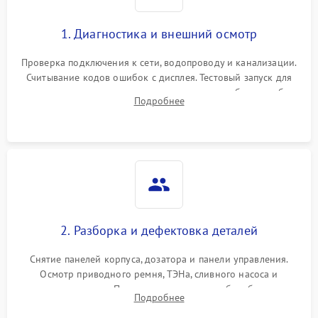
1. Диагностика и внешний осмотр
Проверка подключения к сети, водопроводу и канализации.
Считывание кодов ошибок с дисплея. Тестовый запуск для
выявления посторонних шумов, протечек или сбоев в работе
Подробнее
электронного модуля управления.
2. Разборка и дефектовка деталей
Снятие панелей корпуса, дозатора и панели управления.
Осмотр приводного ремня, ТЭНа, сливного насоса и
амортизаторов. Проверка подшипников барабана и
Подробнее
крестовины на износ, а манжеты люка на разрывы.