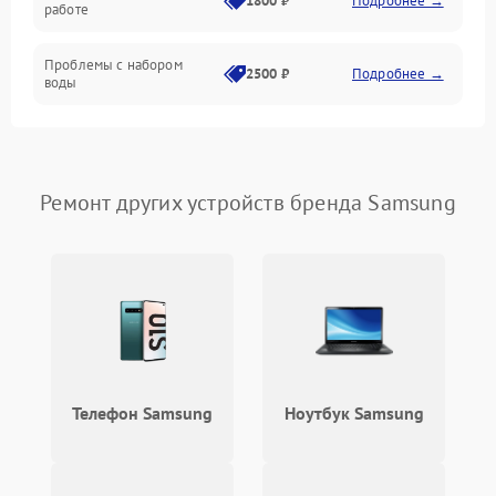
1800 ₽
Подробнее →
работе
Проблемы с набором
2500 ₽
Подробнее →
воды
Замена ТЭНа
2200 ₽
Подробнее →
Замена платы управления
2200 ₽
Подробнее →
Ремонт других устройств бренда Samsung
Телефон Samsung
Ноутбук Samsung