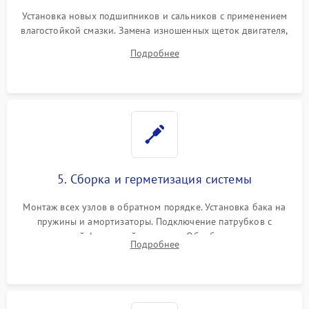
Установка новых подшипников и сальников с применением
влагостойкой смазки. Замена изношенных щеток двигателя,
порванного ремня привода, неисправного сливного насоса
Подробнее
или поврежденной резиновой манжеты.
5. Сборка и герметизация системы
Монтаж всех узлов в обратном порядке. Установка бака на
пружины и амортизаторы. Подключение патрубков с
надежной фиксацией хомутами. Обработка стыков
Подробнее
герметиком для предотвращения возможных протечек воды.