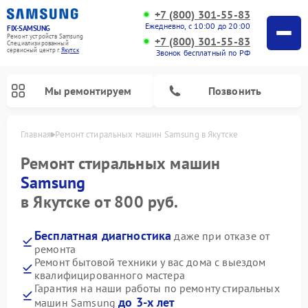
+7 (800) 301-55-83
Ежедневно, с 10:00 до 20:00
FIX-SAMSUNG
Ремонт устройств Samsung
+7 (800) 301-55-83
Специализированный
cервисный центр г.
Якутск
Звонок бесплатный по РФ
Мы ремонтируем
Позвонить
Главная
Ремонт стиральных машин Samsung в Якутске
Ремонт стиральных машин
Samsung
в Якутске от 800 руб.
Бесплатная диагностика
даже при отказе от
ремонта
Ремонт бытовой техники у вас дома с выездом
квалифицированного мастера
Ремонт роботов-пылесосов Samsung
Ремонт фотоаппаратов Samsung
Ремонт холодильников Samsung
Ремонт варочных панелей Samsung
Ремонт водонагревателей Samsung
Ремонт духовых шкафов Samsung
Ремонт морозильных камер Samsung
Ремонт микроволновых печей Samsung
Ремонт вертикальных пылесосов Samsung
Ремонт интерактивных панелей Samsung
Ремонт домашних кинотеатров Samsung
Ремонт посудомоечных машин Samsung
Ремонт акустических систем Samsung
Ремонт холодильных камер Samsung
Ремонт кондиционеров Samsung
Ремонт сушильных машин Samsung
Гарантия на наши работы по ремонту стиральных
до 3-х лет
машин Samsung