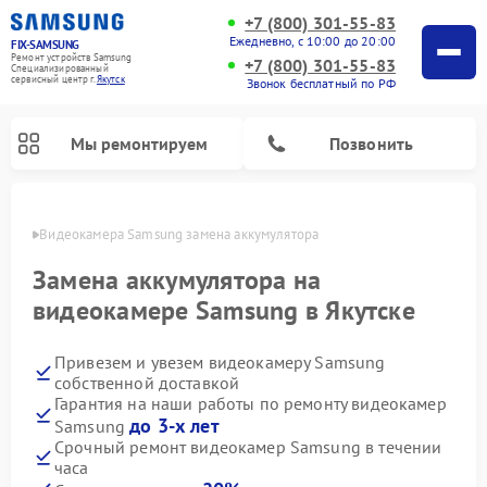
+7 (800) 301-55-83
Ежедневно, с 10:00 до 20:00
FIX-SAMSUNG
Ремонт устройств Samsung
+7 (800) 301-55-83
Специализированный
cервисный центр г.
Якутск
Звонок бесплатный по РФ
Мы ремонтируем
Позвонить
утске
Видеокамера Samsung замена аккумулятора
Замена аккумулятора на
видеокамере Samsung в Якутске
Привезем и увезем видеокамеру Samsung
собственной доставкой
Гарантия на наши работы по ремонту видеокамер
до 3-х лет
Samsung
Ремонт интерактивных панелей Samsung
Ремонт роботов-пылесосов Samsung
Ремонт фотоаппаратов Samsung
Ремонт домашних кинотеатров Samsung
Ремонт посудомоечных машин Samsung
Ремонт акустических систем Samsung
Ремонт холодильных камер Samsung
Ремонт кондиционеров Samsung
Ремонт сушильных машин Samsung
Ремонт микроволновых печей Samsung
Ремонт вертикальных пылесосов Samsung
Ремонт холодильников Samsung
Ремонт варочных панелей Samsung
Ремонт водонагревателей Samsung
Ремонт духовых шкафов Samsung
Ремонт морозильных камер Samsung
Ремонт стиральных машин Samsung
Срочный ремонт видеокамер Samsung в течении
часа