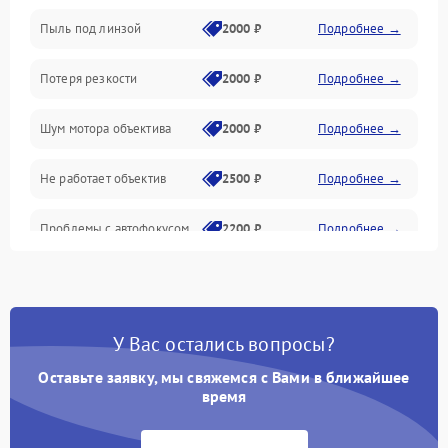
Пыль под линзой
2000 ₽
Подробнее →
Механические повреждения
Потеря резкости
2000 ₽
Подробнее →
Аудио
Шум мотора объектива
2000 ₽
Подробнее →
Не работает объектив
2500 ₽
Подробнее →
Проблемы с автофокусом
2200 ₽
Подробнее →
Не открывается крышка
1000 ₽
Подробнее →
объектива
У Вас остались вопросы?
Плохое качество
2500 ₽
Подробнее →
изображения
Оставьте заявку, мы свяжемся с Вами в ближайшее
время
Не работает зум
2200 ₽
Подробнее →