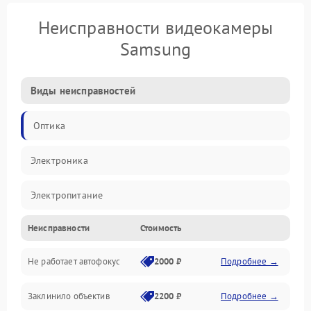
Неисправности видеокамеры
Samsung
Виды неисправностей
Оптика
Электроника
Электропитание
Неисправности
Стоимость
Видео
Не работает автофокус
2000 ₽
Подробнее →
Хранение данных
Заклинило объектив
2200 ₽
Подробнее →
Программное обеспечение