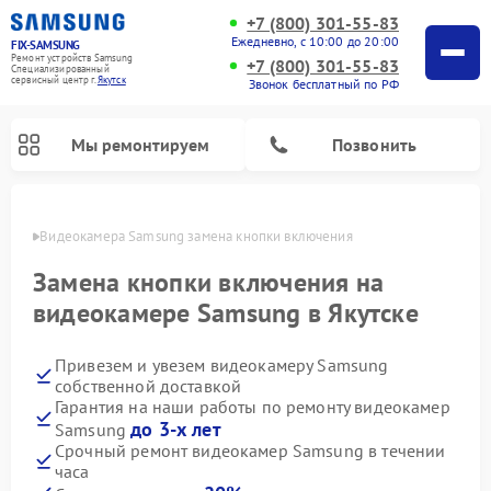
+7 (800) 301-55-83
Ежедневно, с 10:00 до 20:00
FIX-SAMSUNG
Ремонт устройств Samsung
+7 (800) 301-55-83
Специализированный
cервисный центр г.
Якутск
Звонок бесплатный по РФ
Мы ремонтируем
Позвонить
утске
Видеокамера Samsung замена кнопки включения
Замена кнопки включения на
видеокамере Samsung в Якутске
Привезем и увезем видеокамеру Samsung
собственной доставкой
Гарантия на наши работы по ремонту видеокамер
до 3-х лет
Samsung
Ремонт интерактивных панелей Samsung
Ремонт роботов-пылесосов Samsung
Ремонт фотоаппаратов Samsung
Ремонт домашних кинотеатров Samsung
Ремонт посудомоечных машин Samsung
Ремонт акустических систем Samsung
Ремонт холодильных камер Samsung
Ремонт кондиционеров Samsung
Ремонт сушильных машин Samsung
Ремонт микроволновых печей Samsung
Ремонт вертикальных пылесосов Samsung
Ремонт холодильников Samsung
Ремонт варочных панелей Samsung
Ремонт водонагревателей Samsung
Ремонт духовых шкафов Samsung
Ремонт морозильных камер Samsung
Ремонт стиральных машин Samsung
Срочный ремонт видеокамер Samsung в течении
часа