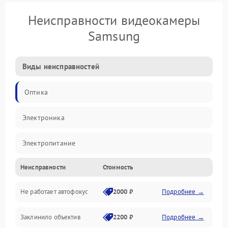
Неисправности видеокамеры
Samsung
Виды неисправностей
Оптика
Электроника
Электропитание
Неисправности
Стоимость
Видео
Не работает автофокус
2000 ₽
Подробнее →
Хранение данных
Заклинило объектив
2200 ₽
Подробнее →
Программное обеспечение