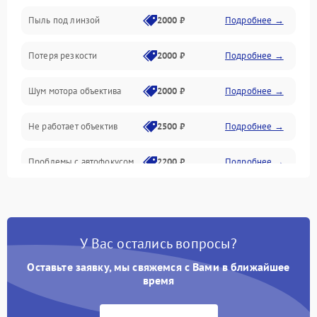
Пыль под линзой
2000 ₽
Подробнее →
Механические повреждения
Потеря резкости
2000 ₽
Подробнее →
Аудио
Шум мотора объектива
2000 ₽
Подробнее →
Не работает объектив
2500 ₽
Подробнее →
Проблемы с автофокусом
2200 ₽
Подробнее →
Не открывается крышка
1000 ₽
Подробнее →
объектива
У Вас остались вопросы?
Плохое качество
2500 ₽
Подробнее →
изображения
Оставьте заявку, мы свяжемся с Вами в ближайшее
время
Не работает зум
2200 ₽
Подробнее →